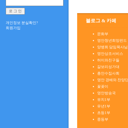
블로그 & 카페
개인정보 분실확인?
회원가입
문화부
영안청년희망펀드
양병희 담임목사님
영안상조서비스
허미와친구들
갈보리성가대
총안수집사회
영안 경배와 찬양
꽃꽂이
영안방송국
유치1부
유년1부
초등1부
중등부